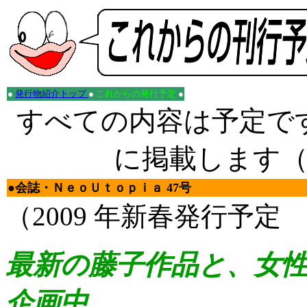
●
発行物紹介トップ
●
これからの発行予定
●
すべての内容は予定で
に掲載します
●会誌・ＮｅｏＵｔｏｐｉａ 47号
（2009 年新春発行予
最新の藤子作品と、女
企画中。