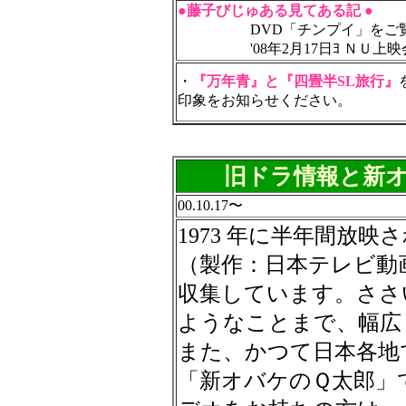
●藤子びじゅある見てある記 ●
DVD「チンプイ」をご
'08年2月17日ﾖ ＮＵ
・
『万年青』と『四畳半SL旅行』
印象をお知らせください。
旧ドラ情報と新
00.10.17〜
1973 年に半年間放
（製作：日本テレビ動
収集しています。ささ
ようなことまで、幅広
また、かつて日本各地
「新オバケのＱ太郎」