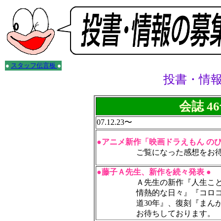
●
スタッフ伝言板
●
投書・情
会誌 4
07.12.23〜
●アニメ新作「映画ドラえもん のび
ご覧になった感想をお
●藤子Ａ先生、新作を続々発表 ●
Ａ先生の新作『人生こと
情熱的な日々』『コロコ
道30年』、復刻『まん
お待ちしております。