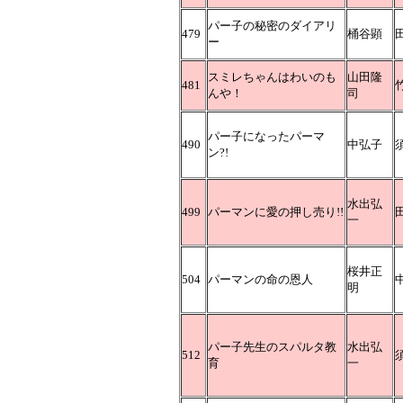
パー子の秘密のダイアリ
479
桶谷顕
ー
スミレちゃんはわいのも
山田隆
481
んや！
司
パー子になったパーマ
490
中弘子
ン?!
水出弘
499
パーマンに愛の押し売り!!
一
桜井正
504
パーマンの命の恩人
明
パー子先生のスパルタ教
水出弘
512
育
一