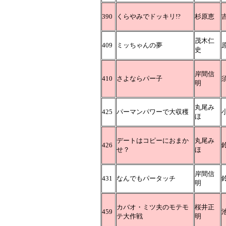
390
くらやみでドッキリ!?
杉原恵
茂木仁
409
ミッちゃんの夢
史
岸間信
410
さよならパー子
明
丸尾み
425
パーマンパワーで大収穫
ほ
デートはコピーにおまか
丸尾み
426
せ？
ほ
岸間信
431
なんでもパータッチ
明
カバオ・ミツ夫のモテモ
桜井正
459
テ大作戦
明