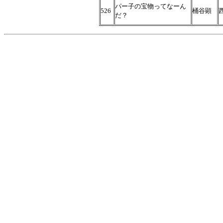
パー子の宝物ってなーん
526
桶谷顕
だ？