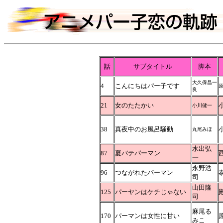
話
サブタイトル
脚本
大久保昌一
4
こんにちはパー子です
良
21
女のたたかい
小川健一
38
真夜中のお風呂騒動
丸尾みほ
水出弘
87
夏バテパーマン
一
永野浩
96
つながれたパーマン
司
山田隆
125
パーヤンはケチじゃない
司
麻尾る
170
パーマンは女性に甘い
みこ