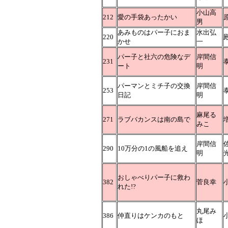
小山高
212
愛の手袋あったかい
男
あみものはパー子におま
水出弘
220
かせ
一
パー子と社六の危険なデ
岸間信
231
ート
明
パーマンとミチ子の交換
岸間信
253
日記
明
麻尾る
271
ラブバカンスは南の島で
みこ
岸間信
290
10万分の1の風船を追え
明
おしゃべりパー子に救わ
382
菅良幸
れた!?
丸尾み
386
仲直りはケンカのもと
ほ