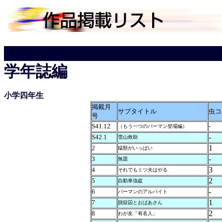
学年誌編
小学四年生
掲載月
サブタイトル
虫コ
号
S41.12
-
（もう一つのパーマン登場編）
-
S42.1
雪山救助
1
2
猛獣がいっぱい
-
3
無題
3
4
それでもミツ夫はやる
2
5
自動車強盗
-
6
パーマンのアルバイト
1
7
脱獄囚とおばあさん
2
8
わが友「有名人」