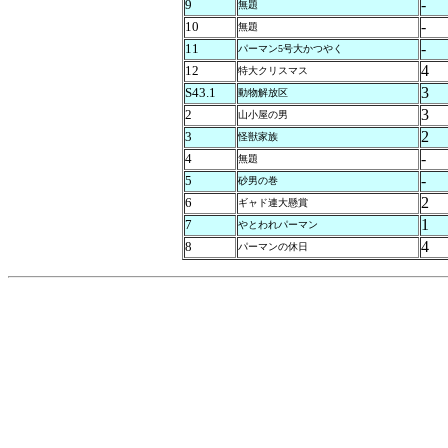
-
9
無題
-
10
無題
-
11
パーマン5号大かつやく
4
12
特大クリスマス
3
S43.1
動物解放区
3
2
山小屋の男
2
3
怪獣家族
-
4
無題
-
5
砂男の巻
2
6
ギャド連大懸賞
1
7
やとわれパーマン
4
8
パーマンの休日