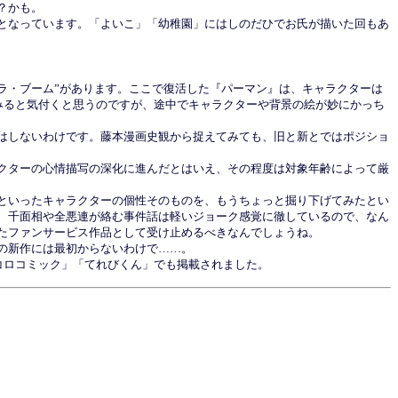
？かも。
となっています。「よいこ」「幼稚園」にはしのだひでお氏が描いた回もあ
“ドラ・ブーム”があります。ここで復活した『パーマン』は、キャラクターは
みると気付くと思うのですが、途中でキャラクターや背景の絵が妙にかっち
はしないわけです。藤本漫画史観から捉えてみても、旧と新とではポジショ
クターの心情描写の深化に進んだとはいえ、その程度は対象年齢によって厳
といったキャラクターの個性そのものを、もうちょっと掘り下げてみたとい
、千面相や全悪連が絡む事件話は軽いジョーク感覚に徹しているので、なん
たファンサービス作品として受け止めるべきなんでしょうね。
の新作には最初からないわけで……。
コロコミック」「てれびくん」でも掲載されました。