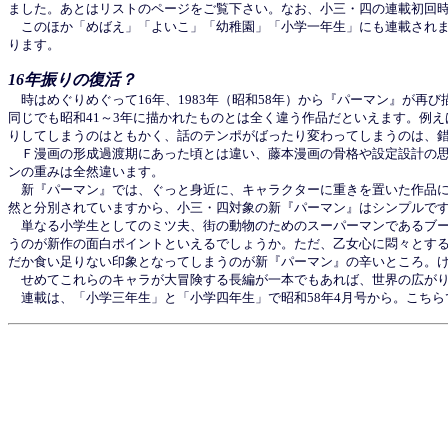
ました。あとはリストのページをご覧下さい。なお、小三・四の連載初回
このほか「めばえ」「よいこ」「幼稚園」「小学一年生」にも連載されま
ります。
16年振りの復活？
時はめぐりめぐって16年、1983年（昭和58年）から『パーマン』が再び
同じでも昭和41～3年に描かれたものとは全く違う作品だといえます。例
りしてしまうのはともかく、話のテンポがばったり変わってしまうのは、
Ｆ漫画の形成過渡期にあった頃とは違い、藤本漫画の骨格や設定設計の思
ンの重みは全然違います。
新『パーマン』では、ぐっと身近に、キャラクターに重きを置いた作品に
然と分別されていますから、小三・四対象の新『パーマン』はシンプルで
単なる小学生としてのミツ夫、街の動物のためのスーパーマンであるブー
うのが新作の面白ポイントといえるでしょうか。ただ、乙女心に悶々とす
だか食い足りない印象となってしまうのが新『パーマン』の辛いところ。
せめてこれらのキャラが大冒険する長編が一本でもあれば、世界の広がり
連載は、「小学三年生」と「小学四年生」で昭和58年4月号から。こち