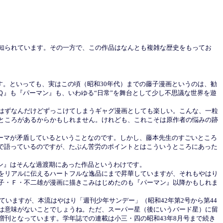
知られています。その一方で、この作品はなんとも複雑な歴史をもってお
す。といっても、実はこの頃（昭和30年代）までの藤子漫画というのは、勧
Ｑ』も『パーマン』も、いわゆる“日常”を舞台として少し不思議な世界を遊
はずなんだけどずっこけてしまうギャグ漫画としても楽しい。こんな、一粒
ところがあるからかもしれません。けれども、これこそは原作者の悩みの跡
ーマが矛盾しているということなのです。しかし、藤本先生のすごいところ
しで語っているのですが、たぶん苦労のポイントとはこういうところにあった
ン』はそんな過渡期にあった作品というわけです。
”をリアルに伝えるハートフルな逸品にまで昇華していますが、それもやはり
子・Ｆ・不二雄が漫画に描きこみはじめたのも『パーマン』以降かもしれま
いますが、本流はやはり「週刊少年サンデー」（昭和42年第2号から第44
は意味がないことでしょうね。ただ、スーパー星（後にいうバード星）に留
刊となっています。学年誌での連載は小三・四の昭和43年8月号まで続き