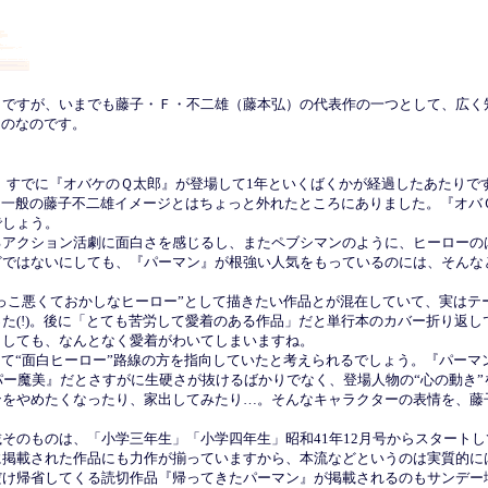
ですが、いまでも藤子・Ｆ・不二雄（藤本弘）の代表作の一つとして、広く
ものなのです。
と。すでに『オバケのＱ太郎』が登場して1年といくばくかが経過したあたりで
間一般の藤子不二雄イメージとはちょっと外れたところにありました。『オバ
でしょう。
アクション活劇に面白さを感じるし、またペブシマンのように、ヒーローの
どではないにしても、『パーマン』が根強い人気をもっているのには、そんな
っこ悪くておかしなヒーロー”として描きたい作品とが混在していて、実はテ
た(!)。後に「とても苦労して愛着のある作品」だと単行本のカバー折り返
らしても、なんとなく愛着がわいてしまいますね。
て“面白ヒーロー”路線の方を指向していたと考えられるでしょう。『パーマ
ー魔美』だとさすがに生硬さが抜けるばかりでなく、登場人物の“心の動き
ンをやめたくなったり、家出してみたり…。そんなキャラクターの表情を、藤
のものは、「小学三年生」「小学四年生」昭和41年12月号からスタートして
に掲載された作品にも力作が揃っていますから、本流などというのは実質的に
け帰省してくる読切作品『帰ってきたパーマン』が掲載されるのもサンデー増