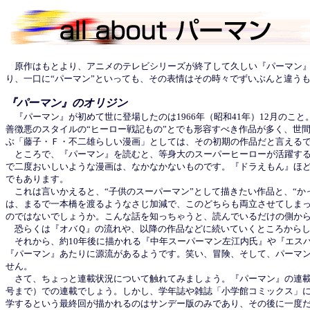
原作はもとより、アニメのテレビシリーズが終了して久しい『パーマン』
り、一口に“パーマン”といっても、その表情はその時々でずいぶんと違う
『パーマン』のオリジン
『パーマン』が初めて世に登場したのは1966年（昭和41年）12月のこ
善徴悪のスタイルの“ヒーロー戦記もの”とでも形容すべき作品が多く、世
ぶ「藤子・Ｆ・不二雄らしい漫画」としては、その初期の作品だと言える
ところで、『パーマン』を読むと、等身大のスーパーヒーローが活躍する
で二度おいしいような漫画は、なかなかないものです。『ドラえもん』ほ
でもあります。
これは言いかえると、“子供のスーパーマン”として描きたい作品と、“か
は、まるで一本橋を渡るようなさじ加減で、このどちらも両立させてしまっ
のではないでしょうか。こんな話を知っちゃうと、読んでいるだけの側か
恐らくは『オバＱ』の流れや、以降の作品などに続いていくところからし
それから、約10年後に描かれる『中年スーパーマン左江内氏』や『エスパ
『パーマン』あたりに源流があるようです。笑い、冒険、そして、パーマ
せん。
さて、ちょっと連載状況について触れてみましょう。『パーマン』の連載そ
号まで）での連載でしょう。しかし、学年誌や雑誌「小学館コミックス」
学するという最終回が描かれるのはサンデー版のみであり、その後に一度だ