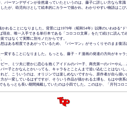
時、パーマンデザインが全然違っていたというのは、藤子に詳しい方なら常識
したが、幼児向けとして絵本的にカラーで描かれ、わかりやすい物語はこび
描かれることになりました。背景には1979年（昭和54年）以降のいわゆる
えば現在、唯一入手できる単行本である「コロコロ文庫」をたて続けに読んで
錯覚ではなくて実際に別モノだからです。
想はある程度できあがっているため、『パーマン』がそっくりそのまま復活
一変することになりました。もっとも、藤子・Ｆ漫画の発達の方向がキャラ
す。
ビー、ミツ夫に密かに恋心を抱くアイドルのパー子、商売第一のパーやん…
るパー子とかなんとかいっても、キャラをとことんまで追い込むことはないし
けれど、こういうのは、オリジンでは楽しめないですから、原作者が自ら描い
方が一変しているはずですが、そういう作品が描かれる土壌も、もはや傍系
らでももっとも長い期間掲載していたのは小四でした。このほか、「月刊コロ