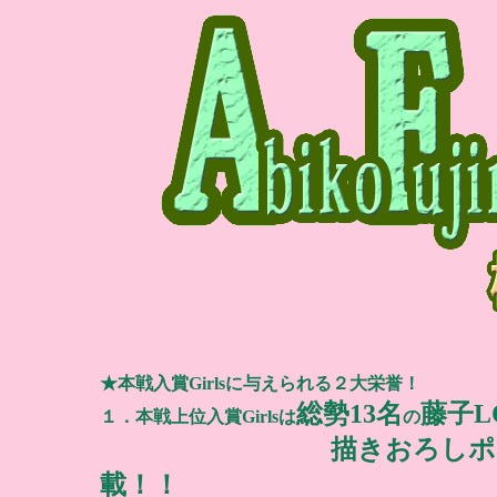
★本戦入賞Girlsに与えられる２大栄誉！
総勢13名
藤子L
１．本戦上位入賞Girlsは
の
描きおろしポ
載！！