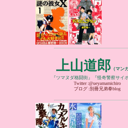
上山道郎
（マン
『ツマヌダ格闘街』『怪奇警察サイ
Twitter :@ueyamamichiro
ブログ :別冊兄弟拳blog