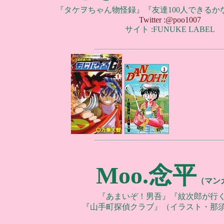
『タケヲちゃん物怪録』『友達100人できるか
Twitter :@poo1007
サイト :FUNUKE LABEL
Moo.念平
（マン
『あまいぞ！男吾』『紋次郎が行
『山手町探偵クラブ』（イラスト・那