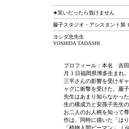
★
笑いだったら負けません
藤子スタジオ・アシスタント第 1
ヨシダ忠先生
YOSHIDA TADASHI
プロフィール：本名 吉田忠
月 3 日福岡県博多生ま
三平さんの影響を受けギ
ャグに衝撃を受けた。藤
先生はあまり知らなかっ
生の構成力と安孫子先生
お二人のお人柄を知って
作は、同時に描いた「はりき
「植物人間ピーマン」（ 6