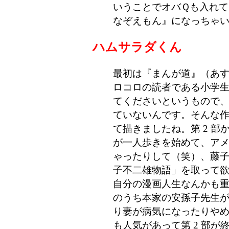
いうことでオバＱも入れて
なぞえもん』になっちゃ
ハムサラダくん
最初は『まんが道』（あ
ロコロの読者である小学
てくださいというもので
ていないんです。そんな
て描きましたね。第 2 
が一人歩きを始めて、ア
ゃったりして（笑）、藤
子不二雄物語」を取って
自分の漫画人生なんかも
のうち本家の安孫子先生
り妻が病気になったりや
も人気があって第 2 部が