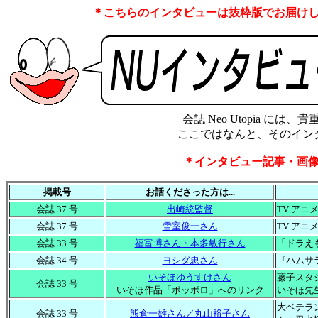
＊こちらのインタビューは抜粋版でお届け
会誌 Neo Utopia 
ここではなんと、そのイン
＊インタビュー記事・画
掲載号
お話くださった方は...
会誌 37 号
出崎統監督
TV ア
会誌 37 号
雪室俊一さん
TV ア
会誌 33 号
福富博さん・本多敏行さん
「ドラえ
会誌 34 号
ヨシダ忠さん
『ハムサ
いそほゆうすけさん
藤子スタ
会誌 33 号
いそほ作品「ポッポロ」へのリンク
いそほ先
大ベテラ
会誌 33 号
熊倉一雄さん／丸山裕子さん