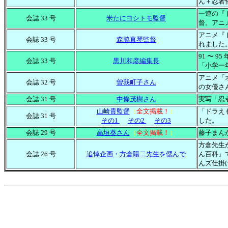
ん＋忍者
一連の『
会誌 33 号
米たにヨシトモ監督
督。アニ
アニメ『
会誌 33 号
森脇真琴監督
れました
91 〜
会誌 33 号
黒川和彦編集長
「小学一
アニメ「
会誌 32 号
曽我町子さん
の女優さ
会誌 31 号
中條茂樹さん
実写「忍
山崎貴監督
（
全文掲載！
）
「ドラえ
会誌 31 号
その1
｜
その2
｜
その3
した。
会誌 29 号
高垣葵さん
（
全文掲載！
）
藤子まん
方倉先生
会誌 26 号
追悼企画・方倉陽二先生を偲んで
ん百科』
んズ仕掛